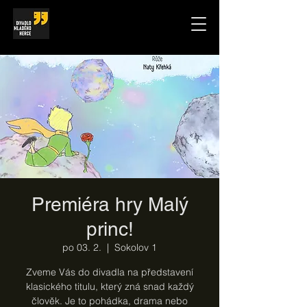
Premiéra hry Malý
princ!
po 03. 2.
  |  
Sokolov 1
Zveme Vás do divadla na představení
klasického titulu, který zná snad každý
člověk. Je to pohádka, drama nebo