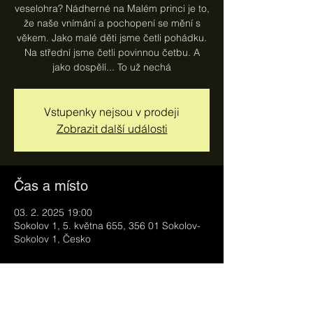
veselohra? Nádherné na Malém princi je to,
že naše vnímání a pochopení se mění s
věkem. Jako malé děti jsme četli pohádku.
Na střední jsme četli povinnou četbu. A
jako dospělí... To už nechá
Vstupenky nejsou v prodeji
Zobrazit další události
Čas a místo
03. 2. 2025 19:00
Sokolov 1, 5. května 655, 356 01 Sokolov-
Sokolov 1, Česko